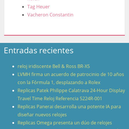
Tag Heuer
Vacheron Constantin
Entradas recientes
reloj iridiscente Bell & Ross BR-X5
LVMH firma un acuerdo de patrocinio de 10 años
con la Fórmula 1, desplazando a Rolex
Replicas Patek Philippe Calatrava 24-Hour Display
Travel Time Reloj Referencia 5224R-001
Replicas Panerai desarrolla una potente IA para
diseñar nuevos relojes
Replicas Omega presenta un dúo de relojes