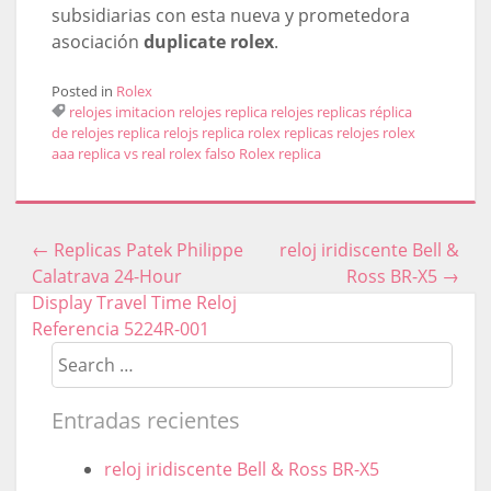
subsidiarias con esta nueva y prometedora
asociación
duplicate rolex
.
Posted in
Rolex
relojes imitacion
relojes replica
relojes replicas
réplica
de relojes
replica relojs
replica rolex
replicas relojes
rolex
aaa replica vs real
rolex falso
Rolex replica
←
Replicas Patek Philippe
reloj iridiscente Bell &
Post navigation
Calatrava 24-Hour
Ross BR-X5
→
Display Travel Time Reloj
Referencia 5224R-001
Search
Entradas recientes
reloj iridiscente Bell & Ross BR-X5