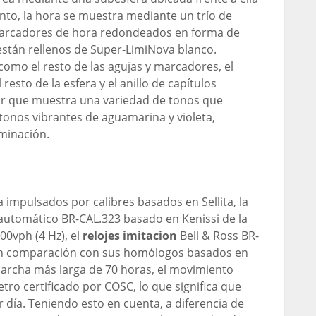
anto, la hora se muestra mediante un trío de
arcadores de hora redondeados en forma de
s están rellenos de Super-LimiNova blanco.
omo el resto de las agujas y marcadores, el
esto de la esfera y el anillo de capítulos
lor que muestra una variedad de tonos que
tonos vibrantes de aguamarina y violeta,
minación.
mpulsados ​​por calibres basados ​​en Sellita, la
 automático BR-CAL.323 basado en Kenissi de la
00vph (4 Hz), el
relojes imitacion
Bell & Ross BR-
en comparación con sus homólogos basados ​​en
marcha más larga de 70 horas, el movimiento
ro certificado por COSC, lo que significa que
día. Teniendo esto en cuenta, a diferencia de