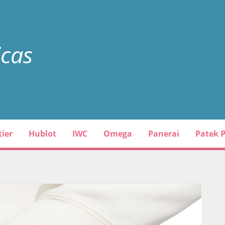
icas
tier
Hublot
IWC
Omega
Panerai
Patek P