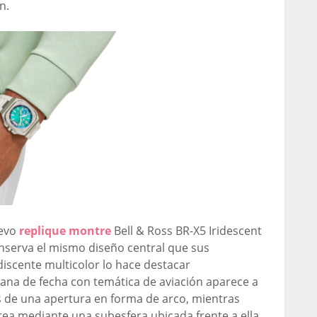
n.
uevo
replique montre
Bell & Ross BR-X5 Iridescent
onserva el mismo diseño central que sus
idiscente multicolor lo hace destacar
ana de fecha con temática de aviación aparece a
és de una apertura en forma de arco, mientras
trea mediante una subesfera ubicada frente a ella