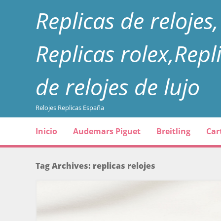
Replicas de relojes,
Replicas rolex,Repl
de relojes de lujo
Relojes Replicas España
Skip to content
Inicio
Audemars Piguet
Breitling
Car
Menu
Tag Archives:
replicas relojes