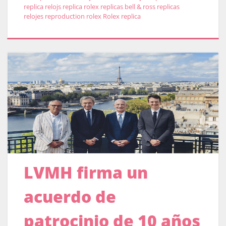
replica relojs
replica rolex
replicas bell & ross
replicas
relojes
reproduction rolex
Rolex replica
LVMH firma un
acuerdo de
patrocinio de 10 años