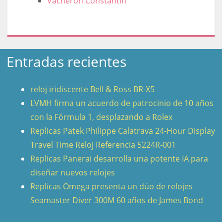
Vacheron Constantin
Entradas recientes
reloj iridiscente Bell & Ross BR-X5
LVMH firma un acuerdo de patrocinio de 10 años
con la Fórmula 1, desplazando a Rolex
Replicas Patek Philippe Calatrava 24-Hour Display
Travel Time Reloj Referencia 5224R-001
Replicas Panerai desarrolla una potente IA para
diseñar nuevos relojes
Replicas Omega presenta un dúo de relojes
Seamaster Diver 300M 60 años de James Bond