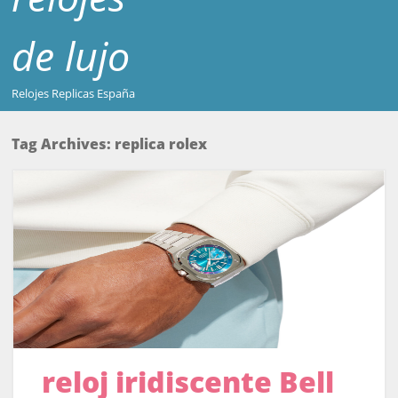
de lujo
Relojes Replicas España
Tag Archives:
replica rolex
reloj iridiscente Bell